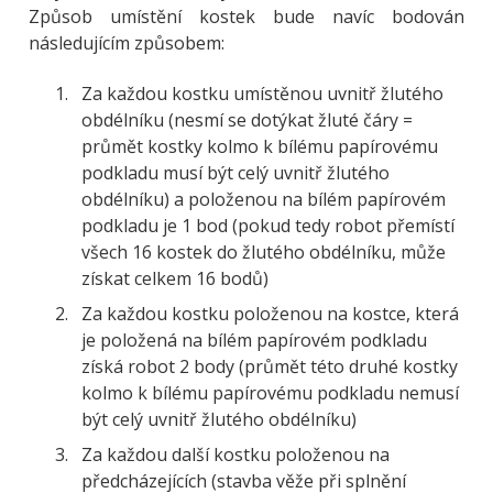
Způsob umístění kostek bude navíc bodován
následujícím způsobem:
Za každou kostku umístěnou uvnitř žlutého
obdélníku (nesmí se dotýkat žluté čáry =
průmět kostky kolmo k bílému papírovému
podkladu musí být celý uvnitř žlutého
obdélníku) a položenou na bílém papírovém
podkladu je 1 bod (pokud tedy robot přemístí
všech 16 kostek do žlutého obdélníku, může
získat celkem 16 bodů)
Za každou kostku položenou na kostce, která
je položená na bílém papírovém podkladu
získá robot 2 body (průmět této druhé kostky
kolmo k bílému papírovému podkladu nemusí
být celý uvnitř žlutého obdélníku)
Za každou další kostku položenou na
předcházejících (stavba věže při splnění