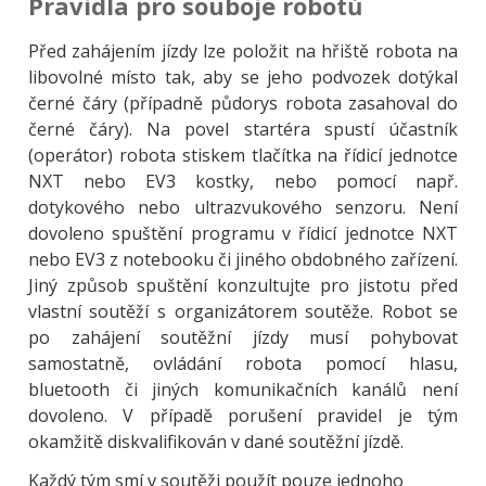
Pravidla pro souboje robotů
Před zahájením jízdy lze položit na hřiště robota na
libovolné místo tak, aby se jeho podvozek dotýkal
černé čáry (případně půdorys robota zasahoval do
černé čáry). Na povel startéra spustí účastník
(operátor) robota stiskem tlačítka na řídicí jednotce
NXT nebo EV3 kostky, nebo pomocí např.
dotykového nebo ultrazvukového senzoru. Není
dovoleno spuštění programu v řídicí jednotce NXT
nebo EV3 z notebooku či jiného obdobného zařízení.
Jiný způsob spuštění konzultujte pro jistotu před
vlastní soutěží s organizátorem soutěže. Robot se
po zahájení soutěžní jízdy musí pohybovat
samostatně, ovládání robota pomocí hlasu,
bluetooth či jiných komunikačních kanálů není
dovoleno. V případě porušení pravidel je tým
okamžitě diskvalifikován v dané soutěžní jízdě.
Každý tým smí v soutěži použít pouze jednoho