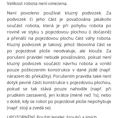
Velikost robota není omezena.
Není povoleno používat kluzný podvozek. Za
podvozek či jeho část je považována jakákoliv
součást robota, která je při pohybu robota po
rovině ve styku s pojezdovou plochou (i dočasně)
a přenáší na pojezdovou plochu část váhy robota.
Kluzný podvozek je takový, jehož libovolná část se
po pojezdové ploše neodvaluje, ale klouže. Za
porušení pravidel nebude považováno, pokud není
kluzný podvozek součástí návrhu robota a vznikl
pouze poškozením konstrukce v dané jízdě (např.
nárazem do překážky). Porušením pravidla také není
dotyk pevné části konstrukce s pojezdovou plochou,
pokud se tak stává pouze nahodile (např. při
prudkém zastavení), jen krátce (méně než 1s), nebo
v době, kdy se robot po pojezdové ploše nepohybuje
(např. stojí a zvedá se).
UPOZORNĚNÍ: Použití lepidel, šroubů a jiných