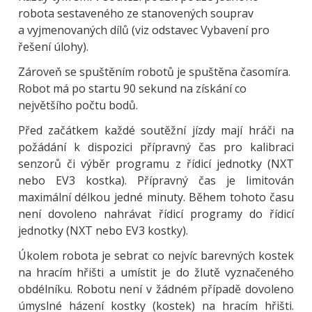
robota sestaveného ze stanovených souprav
a vyjmenovaných dílů (viz odstavec Vybavení pro
řešení úlohy).
Zároveň se spuštěním robotů je spuštěna časomíra.
Robot má po startu 90 sekund na získání co
největšího počtu bodů.
Před začátkem každé soutěžní jízdy mají hráči na
požádání k dispozici přípravný čas pro kalibraci
senzorů či výběr programu z řídicí jednotky (NXT
nebo EV3 kostka). Přípravný čas je limitován
maximální délkou jedné minuty. Během tohoto času
není dovoleno nahrávat řídicí programy do řídicí
jednotky (NXT nebo EV3 kostky).
Úkolem robota je sebrat co nejvíc barevných kostek
na hracím hřišti a umístit je do žlutě vyznačeného
obdélníku. Robotu není v žádném případě dovoleno
úmyslné házení kostky (kostek) na hracím hřišti.