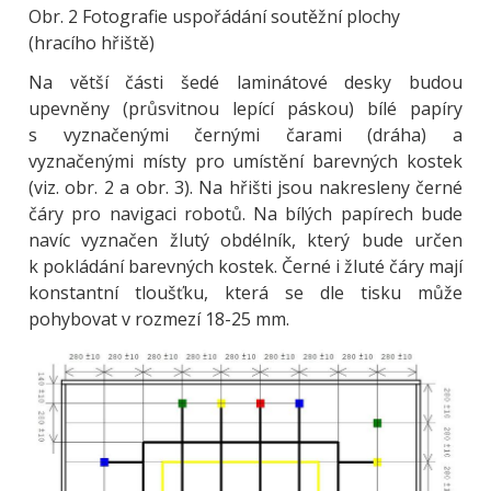
Obr. 2 Fotografie uspořádání soutěžní plochy
(hracího hřiště)
Na větší části šedé laminátové desky budou
upevněny (průsvitnou lepící páskou) bílé papíry
s vyznačenými černými čarami (dráha) a
vyznačenými místy pro umístění barevných kostek
(viz. obr. 2 a obr. 3). Na hřišti jsou nakresleny černé
čáry pro navigaci robotů. Na bílých papírech bude
navíc vyznačen žlutý obdélník, který bude určen
k pokládání barevných kostek. Černé i žluté čáry mají
konstantní tloušťku, která se dle tisku může
pohybovat v rozmezí 18-25 mm.
Obrázek