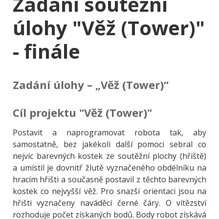
Zadání soutěžní
úlohy "Věž (Tower)"
- finále
Zadání úlohy – „Věž (Tower)“
Cíl projektu "Věž (Tower)"
Postavit a naprogramovat robota tak, aby
samostatně, bez jakékoli další pomoci sebral co
nejvíc barevných kostek ze soutěžní plochy (hřiště)
a umístil je dovnitř žlutě vyznačeného obdélníku na
hracím hřišti a současně postavil z těchto barevných
kostek co nejvyšší věž. Pro snazší orientaci jsou na
hřišti vyznačeny naváděcí černé čáry. O vítězství
rozhoduje počet získaných bodů. Body robot získává