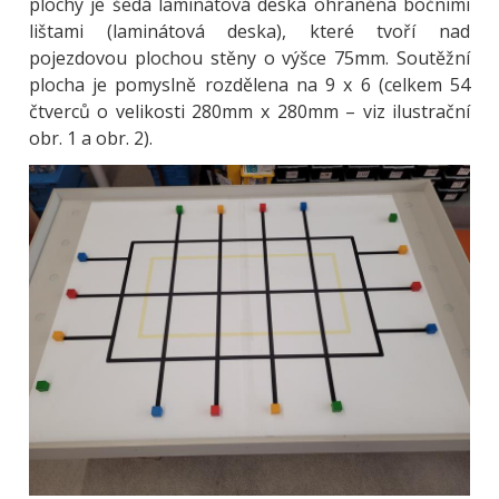
plochy je šedá laminátová deska ohraněná bočními
lištami (laminátová deska), které tvoří nad
pojezdovou plochou stěny o výšce 75mm. Soutěžní
plocha je pomyslně rozdělena na 9 x 6 (celkem 54
čtverců o velikosti 280mm x 280mm – viz ilustrační
obr. 1 a obr. 2).
Obrázek