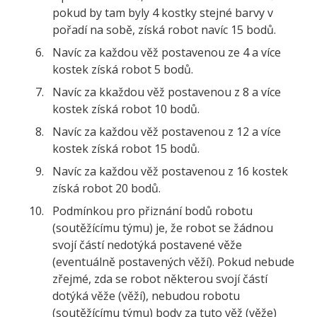
pokud by tam byly 4 kostky stejné barvy v
pořadí na sobě, získá robot navíc 15 bodů.
Navíc za každou věž postavenou ze 4 a více
kostek získá robot 5 bodů.
Navíc za kkaždou věž postavenou z 8 a více
kostek získá robot 10 bodů.
Navíc za každou věž postavenou z 12 a více
kostek získá robot 15 bodů.
Navíc za každou věž postavenou z 16 kostek
získá robot 20 bodů.
Podmínkou pro přiznání bodů robotu
(soutěžícímu týmu) je, že robot se žádnou
svojí částí nedotýká postavené věže
(eventuálně postavených věží). Pokud nebude
zřejmé, zda se robot některou svojí částí
dotýká věže (věží), nebudou robotu
(soutěžícímu týmu) body za tuto věž (věže)