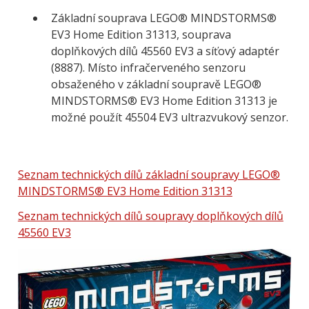
Základní souprava LEGO® MINDSTORMS®
EV3 Home Edition 31313, souprava
doplňkových dílů 45560 EV3 a síťový adaptér
(8887). Místo infračerveného senzoru
obsaženého v základní soupravě LEGO®
MINDSTORMS® EV3 Home Edition 31313 je
možné použít 45504 EV3 ultrazvukový senzor.
Seznam technických dílů základní soupravy LEGO®
MINDSTORMS® EV3 Home Edition 31313
Seznam technických dílů soupravy doplňkových dílů
45560 EV3
Obrázek