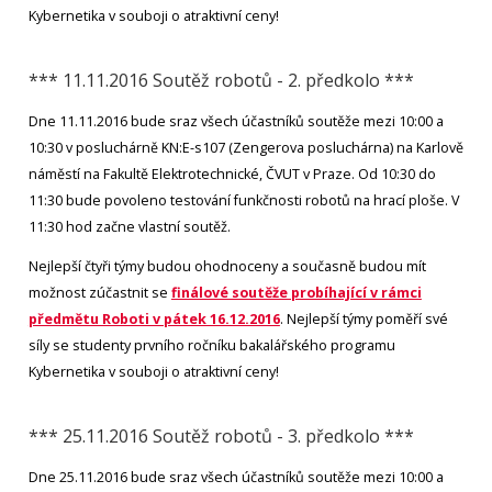
Kybernetika v souboji o atraktivní ceny!
*** 11.11.2016 Soutěž robotů - 2. předkolo ***
Dne 11.11.2016 bude sraz všech účastníků soutěže mezi 10:00 a
10:30 v posluchárně KN:E-s107 (Zengerova posluchárna) na Karlově
náměstí na Fakultě Elektrotechnické, ČVUT v Praze. Od 10:30 do
11:30 bude povoleno testování funkčnosti robotů na hrací ploše. V
11:30 hod začne vlastní soutěž.
Nejlepší čtyři týmy budou ohodnoceny a současně budou mít
možnost zúčastnit se
finálové soutěže probíhající v rámci
předmětu Roboti v pátek 16.12.2016
. Nejlepší týmy poměří své
síly se studenty prvního ročníku bakalářského programu
Kybernetika v souboji o atraktivní ceny!
*** 25.11.2016 Soutěž robotů - 3. předkolo ***
Dne 25.11.2016 bude sraz všech účastníků soutěže mezi 10:00 a