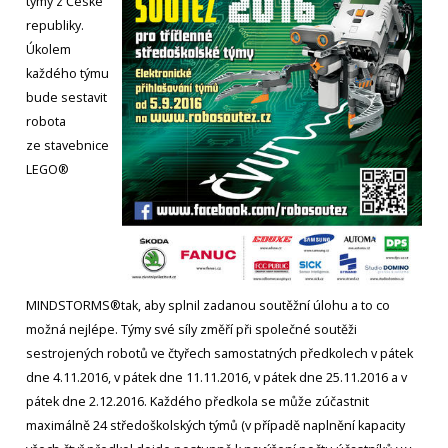
týmy z České
republiky.
Úkolem
každého týmu
bude sestavit
robota
ze stavebnice
LEGO®
MINDSTORMS®tak, aby splnil zadanou soutěžní úlohu a to co
možná nejlépe. Týmy své síly změří při společné soutěži
sestrojených robotů ve čtyřech samostatných předkolech v pátek
dne 4.11.2016, v pátek dne 11.11.2016, v pátek dne 25.11.2016 a v
pátek dne 2.12.2016. Každého předkola se může zúčastnit
maximálně 24 středoškolských týmů (v případě naplnění kapacity