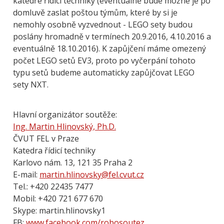
katedře řídicí techniky (eventuálně bude možné je po
domluvě zaslat poštou týmům, které by si je
nemohly osobně vyzvednout - LEGO sety budou
poslány hromadně v termínech 20.9.2016, 4.10.2016 a
eventuálně 18.10.2016). K zapůjčení máme omezený
počet LEGO setů EV3, proto po vyčerpání tohoto
typu setů budeme automaticky zapůjčovat LEGO
sety NXT.
Hlavní organizátor soutěže:
Ing. Martin Hlinovský, Ph.D.
ČVUT FEL v Praze
Katedra řídicí techniky
Karlovo nám. 13, 121 35 Praha 2
E-mail:
martin.hlinovsky@fel.cvut.cz
Tel.: +420 22435 7477
Mobil: +420 721 677 670
Skype: martin.hlinovsky1
FB:
www.facebook.com/robosoutez