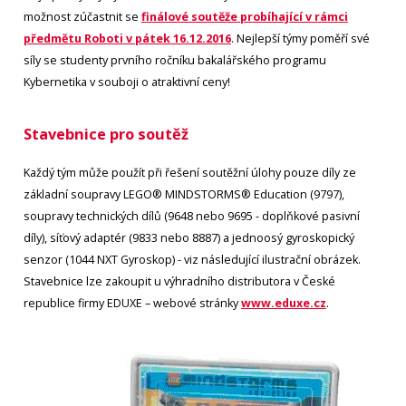
možnost zúčastnit se
finálové soutěže probíhající v rámci
předmětu Roboti v pátek 16.12.2016
. Nejlepší týmy poměří své
síly se studenty prvního ročníku bakalářského programu
Kybernetika v souboji o atraktivní ceny!
Stavebnice pro soutěž
Každý tým může použít při řešení soutěžní úlohy pouze díly ze
základní soupravy LEGO® MINDSTORMS® Education (9797),
soupravy technických dílů (9648 nebo 9695 - doplňkové pasivní
díly), síťový adaptér (9833 nebo 8887) a jednoosý gyroskopický
senzor (1044 NXT Gyroskop) - viz následující ilustrační obrázek.
Stavebnice lze zakoupit u výhradního distributora v České
republice firmy EDUXE – webové stránky
www.eduxe.cz
.
Obrázek
Obr