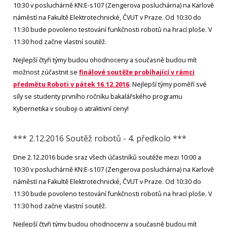
10:30 v posluchárně KN:E-s107 (Zengerova posluchárna) na Karlově
náměstí na Fakultě Elektrotechnické, ČVUT v Praze. Od 10:30 do
11:30 bude povoleno testování funkčnosti robotů na hrací ploše. V
11:30 hod začne vlastní soutěž.
Nejlepší čtyři týmy budou ohodnoceny a současně budou mít
možnost zúčastnit se
finálové soutěže probíhající v rámci
předmětu Roboti v pátek 16.12.2016
. Nejlepší týmy poměří své
síly se studenty prvního ročníku bakalářského programu
Kybernetika v souboji o atraktivní ceny!
*** 2.12.2016 Soutěž robotů - 4. předkolo ***
Dne 2.12.2016 bude sraz všech účastníků soutěže mezi 10:00 a
10:30 v posluchárně KN:E-s107 (Zengerova posluchárna) na Karlově
náměstí na Fakultě Elektrotechnické, ČVUT v Praze. Od 10:30 do
11:30 bude povoleno testování funkčnosti robotů na hrací ploše. V
11:30 hod začne vlastní soutěž.
Nejlepší čtyři týmy budou ohodnoceny a současně budou mít