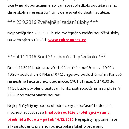
více týmů, doporučujeme zorganizovat předkolo soutěže v rámci
dané školy a nejlepší čtyři týmy delegovat do vlastní soutěže.
*** 23.9.2016 Zveřejnění zadání úlohy ***
Nejpozději dne 23.9.2016 bude zveřejněno zadání soutěžní úlohy
na webových stránkách
www.robosoutez.cz
*** 4.11.2016 Soutěž robotů - 1. předkolo ***
Dne 4.11.2016 bude sraz všech účastníků soutěže mezi 10:00 a
10:30 v posluchárně KN:E-s107 (Zengerova posluchárna) na Karlově
náměstí na Fakultě Elektrotechnické, ČVUT v Praze. Od 10:30 do
11:30 bude povoleno testování funkčnosti robotů na hrací ploše. V
11:30 hod začne vlastní soutěž.
Nejlepší čtyři týmy budou ohodnoceny a současně budou mít
možnost zúčastnit se
finálové soutěže probíhající v rámci
předmětu Roboti v pátek 16.12.2016
. Nejlepší týmy poměří své
síly se studenty prvního ročníku bakalářského programu