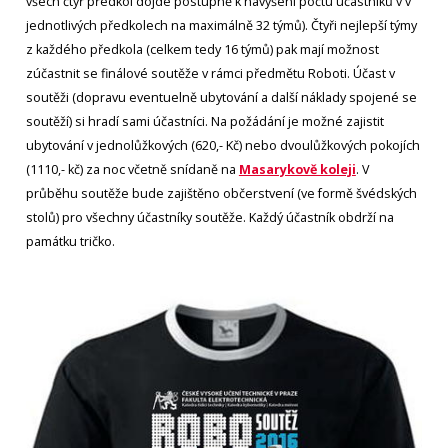
všech čtyř předkol dojde postupně k navýšení počtu účastníků v v
jednotlivých předkolech na maximálně 32 týmů). Čtyři nejlepší týmy
z každého předkola (celkem tedy 16 týmů) pak mají možnost
zúčastnit se finálové soutěže v rámci předmětu Roboti. Účast v
soutěži (dopravu eventuelně ubytování a další náklady spojené se
soutěží) si hradí sami účastníci. Na požádání je možné zajistit
ubytování v jednolůžkových (620,- Kč) nebo dvoulůžkových pokojích
(1110,- kč) za noc včetně snídaně na
Masarykově koleji
. V
průběhu soutěže bude zajištěno občerstvení (ve formě švédských
stolů) pro všechny účastníky soutěže. Každý účastník obdrží na
památku tričko.
Obrázek