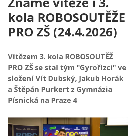
Známe vítěze i 3.
kola ROBOSOUTĚŽE
PRO ZŠ (24.4.2026)
Vítězem 3. kola ROBOSOUTĚŽ
PRO ZŠ se stal tým "Gyrořízci" ve
složení Vít Dubský, Jakub Horák
a Štěpán Purkert z Gymnázia
Písnická na Praze 4