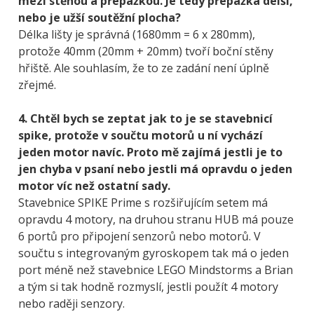
mezi stěnou a přepážkou. Je tedy přepážka delší,
nebo je užší soutěžní plocha?
Délka lišty je správná (1680mm = 6 x 280mm),
protože 40mm (20mm + 20mm) tvoří boční stěny
hřiště. Ale souhlasím, že to ze zadání není úplně
zřejmé.
4. Chtěl bych se zeptat jak to je se stavebnicí
spike, protože v součtu motorů u ní vychází
jeden motor navíc. Proto mě zajímá jestli je to
jen chyba v psaní nebo jestli má opravdu o jeden
motor víc než ostatní sady.
Stavebnice SPIKE Prime s rozšiřujícím setem má
opravdu 4 motory, na druhou stranu HUB má pouze
6 portů pro připojení senzorů nebo motorů. V
součtu s integrovaným gyroskopem tak má o jeden
port méně než stavebnice LEGO Mindstorms a Brian
a tým si tak hodně rozmyslí, jestli použít 4 motory
nebo raději senzory.