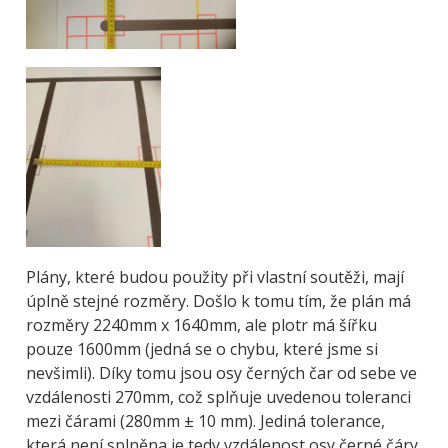
Plány, které budou použity při vlastní soutěži, mají
úplně stejné rozměry. Došlo k tomu tím, že plán má
rozměry 2240mm x 1640mm, ale plotr má šířku
pouze 1600mm (jedná se o chybu, které jsme si
nevšimli). Díky tomu jsou osy černých čar od sebe ve
vzdálenosti 270mm, což splňuje uvedenou toleranci
mezi čárami (280mm ± 10 mm). Jediná tolerance,
která není splněna je tedy vzdálenost osy černé čáry