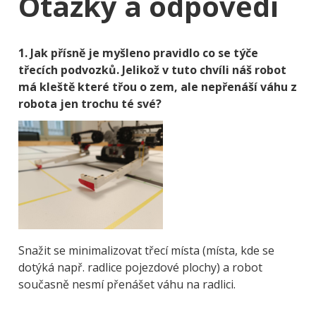
Otázky a odpovědi
1. Jak přísně je myšleno pravidlo co se týče
třecích podvozků. Jelikož v tuto chvíli náš robot
má kleště které třou o zem, ale nepřenáší váhu z
robota jen trochu té své?
Snažit se minimalizovat třecí místa (místa, kde se
dotýká např. radlice pojezdové plochy) a robot
současně nesmí přenášet váhu na radlici.