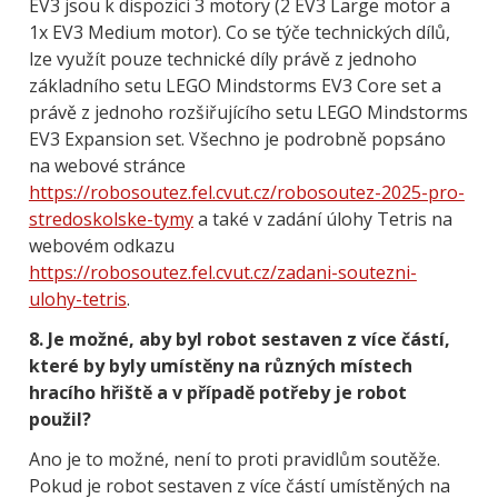
EV3 jsou k dispozici 3 motory (2 EV3 Large motor a
1x EV3 Medium motor). Co se týče technických dílů,
lze využít pouze technické díly právě z jednoho
základního setu LEGO Mindstorms EV3 Core set a
právě z jednoho rozšiřujícího setu LEGO Mindstorms
EV3 Expansion set. Všechno je podrobně popsáno
na webové stránce
https://robosoutez.fel.cvut.cz/robosoutez-2025-pro-
stredoskolske-tymy
a také v zadání úlohy Tetris na
webovém odkazu
https://robosoutez.fel.cvut.cz/zadani-soutezni-
ulohy-tetris
.
8.
Je možné, aby byl robot sestaven z více částí,
které by byly umístěny na různých místech
hracího hřiště a v případě potřeby je robot
použil?
Ano je to možné, není to proti pravidlům soutěže.
Pokud je robot sestaven z více částí umístěných na